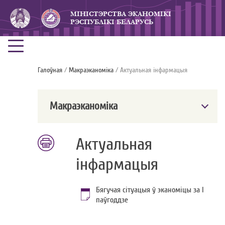
МIНICТЭРСТВА ЭКАНОМIКI
РЭСПУБЛIКI БЕЛАРУСЬ
Галоўная
/
Макраэканоміка
/ Актуальная iнфармацыя
Макраэканоміка
Актуальная
iнфармацыя
Бягучая сітуацыя ў эканоміцы за I
паўгоддзе