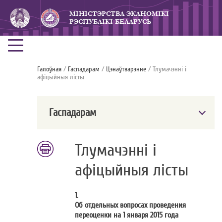
МIНICТЭРСТВА ЭКАНОМIКI
РЭСПУБЛIКI БЕЛАРУСЬ
Галоўная
/
Гаспадарам
/
Цэнаўтварэнне
/ Тлумачэннi i
афiцыйныя лiсты
Гаспадарам
Тлумачэннi i
афiцыйныя лiсты
1.
Об отдельных вопросах проведения
переоценки на 1 января 2015 года