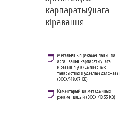
карпаратыўнага
кіравання
Метадычныя рэкамендацыі па
арганізацыі карпаратыўнага
кіравання ў акцыянерных
таварыствах з удзелам дзяржавы
(DOCX/148.07 KB)
Каментарый да метадычных
рэкамендацый (DOCX /18.55 KB)