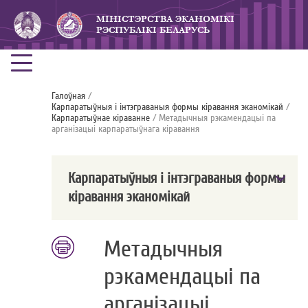
МIНICТЭРСТВА ЭКАНОМIКI
РЭСПУБЛIКI БЕЛАРУСЬ
Галоўная
/
Карпаратыўныя i iнтэграваныя формы кiравання эканомікай
/
Карпаратыўнае кіраванне
/ Метадычныя рэкамендацыі па
арганізацыі карпаратыўнага кіравання
Карпаратыўныя i iнтэграваныя формы
кiравання эканомікай
Метадычныя
рэкамендацыі па
арганізацыі