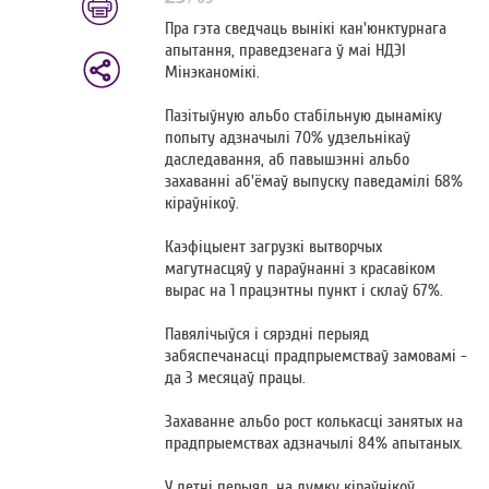
Пра гэта сведчаць вынікі кан'юнктурнага
апытання, праведзенага ў маі НДЭІ
Мінэканомікі.
Пазітыўную альбо стабільную дынаміку
попыту адзначылі 70% удзельнікаў
даследавання, аб павышэнні альбо
захаванні аб'ёмаў выпуску паведамілі 68%
кіраўнікоў.
Каэфіцыент загрузкі вытворчых
магутнасцяў у параўнанні з красавіком
вырас на 1 працэнтны пункт і склаў 67%.
Павялічыўся і сярэдні перыяд
забяспечанасці прадпрыемстваў замовамі -
да 3 месяцаў працы.
Захаванне альбо рост колькасці занятых на
прадпрыемствах адзначылі 84% апытаных.
У летні перыяд, на думку кіраўнікоў,