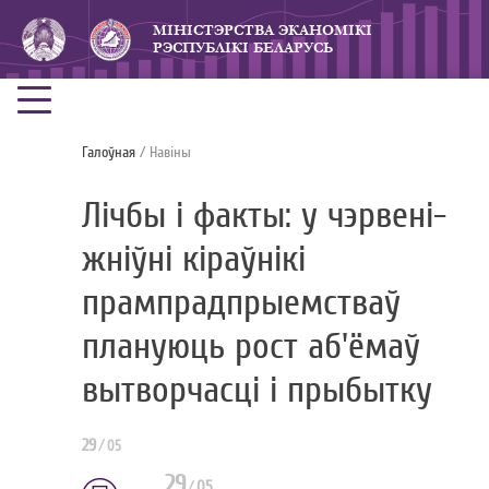
МIНICТЭРСТВА ЭКАНОМIКI
РЭСПУБЛIКI БЕЛАРУСЬ
Галоўная
/ Навiны
Лічбы і факты: у чэрвені-
жніўні кіраўнікі
прампрадпрыемстваў
плануюць рост аб'ёмаў
вытворчасці і прыбытку
29
/
05
29
/
05