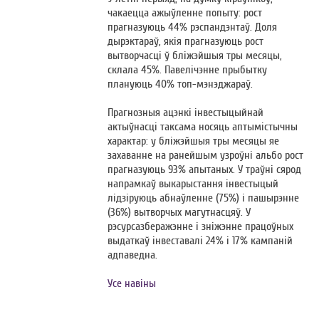
чакаецца ажыўленне попыту: рост
прагназуюць 44% рэспандэнтаў. Доля
дырэктараў, якія прагназуюць рост
вытворчасці ў бліжэйшыя тры месяцы,
склала 45%. Павелічэнне прыбытку
плануюць 40% топ-мэнэджараў.
Прагнозныя ацэнкі інвестыцыйнай
актыўнасці таксама носяць аптымістычны
характар: у бліжэйшыя тры месяцы яе
захаванне на ранейшым узроўні альбо рост
прагназуюць 93% апытаных. У траўні сярод
напрамкаў выкарыстання інвестыцый
лідзіруюць абнаўленне (75%) і пашырэнне
(36%) вытворчых магутнасцяў. У
рэсурсазберажэнне і зніжэнне працоўных
выдаткаў інвеставалі 24% і 17% кампаній
адпаведна.
Усе навіны