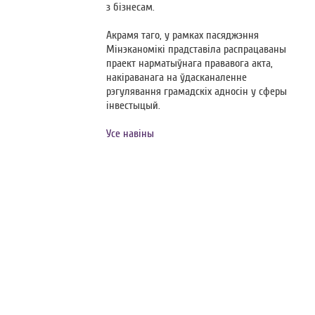
з бізнесам.
Акрамя таго, у рамках пасяджэння
Мінэканомікі прадставіла распрацаваны
праект нарматыўнага прававога акта,
накіраванага на ўдасканаленне
рэгулявання грамадскіх адносін у сферы
інвестыцый.
Усе навіны