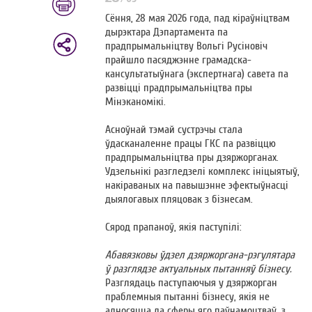
Сёння, 28 мая 2026 года, пад кіраўніцтвам
дырэктара Дэпартамента па
прадпрымальніцтву Вольгі Русіновіч
прайшло пасяджэнне грамадска-
кансультатыўнага (экспертнага) савета па
развіцці прадпрымальніцтва пры
Мінэканомікі.
Асноўнай тэмай сустрэчы стала
ўдасканаленне працы ГКС па развіццю
прадпрымальніцтва пры дзяржорганах.
Удзельнікі разгледзелі комплекс ініцыятыў,
накіраваных на павышэнне эфектыўнасці
дыялогавых пляцовак з бізнесам.
Сярод прапаноў, якія паступілі:
Абавязковы ўдзел дзяржоргана-рэгулятара
ў разглядзе актуальных пытанняў бізнесу.
Разглядаць паступаючыя у дзяржорган
праблемныя пытанні бізнесу, якія не
адносяцца да сферы яго паўнамоцтваў, з