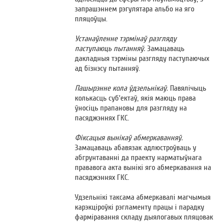
запрашэннем рэгулятара альбо на яго
пляцоўцы.
Устанаўленне тэрмінаў разгляду
паступаюць пытанняў.
Замацаваць
дакладныя тэрміны разгляду паступаючых
ад бізнэсу пытанняў.
Пашырэнне кола ўдзельнікаў.
Павялічыць
колькасць суб'ектаў, якія маюць права
ўносіць прапановы для разгляду на
пасяджэннях ГКС.
Фіксацыя вынікаў абмеркаванняў.
Замацаваць абавязак адлюстроўваць у
абгрунтаванні да праекту нарматыўнага
прававога акта вынікі яго абмеркавання на
пасяджэннях ГКС.
Удзельнікі таксама абмеркавалі магчымыя
карэкціроўкі рэгламенту працы і парадку
фарміравання складу дыялогавых пляцовак