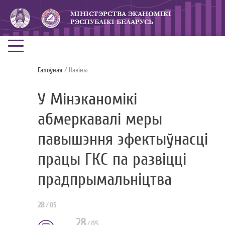
МIНICТЭРСТВА ЭКАНОМIКI
РЭСПУБЛIКI БЕЛАРУСЬ
Галоўная
/ Навiны
У Мінэканомікі
абмеркавалі меры
павышэння эфектыўнасці
працы ГКС па развіцці
прадпрымальніцтва
28
/
05
28
/
05