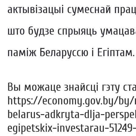
актывізацыі сумеснай прац
што будзе спрыяць умацав
паміж Беларуссю і Егіптам.
Вы можаце знайсці гэту ст
https://economy.gov.by/by/
belarus-adkryta-dlja-perspe
egipetskix-investarau-51249