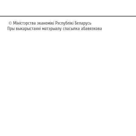
©
Мiнiстэрства эканомiкi Рэспублiкi Беларусь
Пры выкарыстаннi матэрыалу спасылка абавязкова