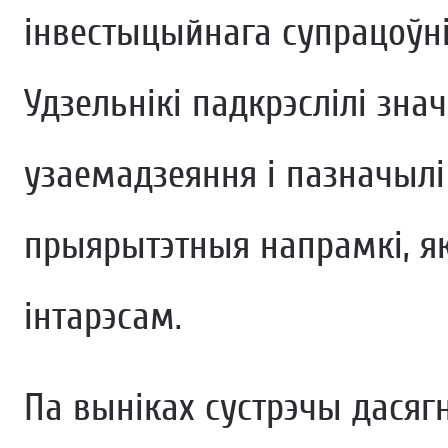
інвестыцыйнага супрацоўні
Удзельнікі падкрэслілі зн
узаемадзеяння і пазначыл
прыярытэтныя напрамкі, я
інтарэсам.
Па выніках сустрэчы дасяг