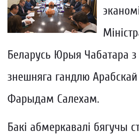
эканомі
Міністр
Беларусь Юрыя Чабатара з 
знешняга гандлю Арабскай 
Фарыдам Салехам.
Бакі абмеркавалі бягучы с