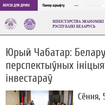
─
ВЕРСІЯ ДЛЯ ДРУКУ
Памер шрыфту
МIНICТЭРСТВА ЭКАНОМIКI
РЭСПУБЛIКI БЕЛАРУСЬ
Юрый Чабатар: Белару
перспектыўных ініцыя
інвестараў
Сёння, 