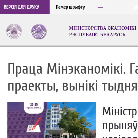
─
ВЕРСІЯ ДЛЯ ДРУКУ
Памер шрыфту
МIНICТЭРСТВА ЭКАНОМIКI
РЭСПУБЛIКI БЕЛАРУСЬ
Праца Мінэканомікі. Г
праекты, вынікі тыдня
Мініст
прыняў