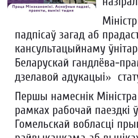
назіра
Мініст
падпісаў загад аб прадас
кансультацыйнаму ўніта
Беларускай гандлёва-пр
дзелавой адукацыі» стат
Першы намеснік Міністра
рамках рабочай паездкі ў
Гомельскай вобласці пры
райвыканкама аб выніка