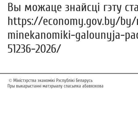
Вы можаце знайсці гэту ст
https://economy.gov.by/by/
minekanomiki-galounyja-pad
51236-2026/
©
Мiнiстэрства эканомiкi Рэспублiкi Беларусь
Пры выкарыстаннi матэрыалу спасылка абавязкова