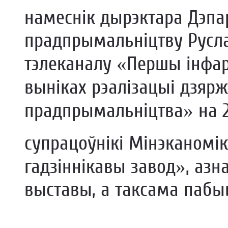
намеснік дырэктара Дэпа
прадпрымальніцтву Русла
тэлеканалу «Першы інфа
выніках рэалізацыі дзяр
прадпрымальніцтва» на 2
супрацоўнікі Мінэканомік
гадзіннікавы завод», азна
выставы, а таксама пабыв