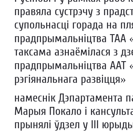
правяла сустрэчу з прадс
супольнасці горада на п
прадпрымальніцтва ТАА «
таксама азнаёмілася з д
прадпрымальніцтва ААТ «
рэгіянальнага развіцця»
намеснік Дэпартамента па
Марыя Покало і кансульта
прынялі ўдзел у III юры