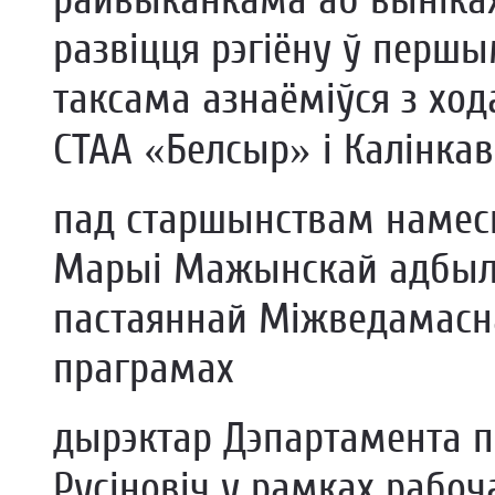
развіцця рэгіёну ў першы
таксама азнаёміўся з ход
СТАА «Белсыр» і Калінка
пад старшынствам намесн
Марыі Мажынскай адбыло
пастаяннай Міжведамасна
праграмах
дырэктар Дэпартамента 
Русіновіч у рамках рабоча