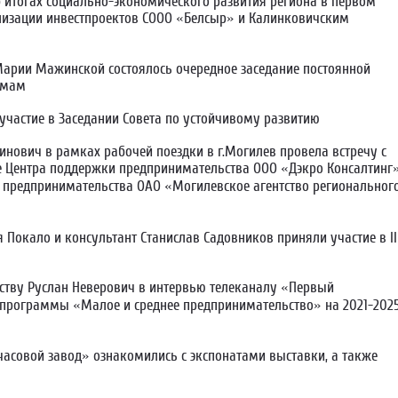
 итогах социально-экономического развития региона в первом
ализации инвестпроектов СООО «Белсыр» и Калинковичским
Марии Мажинской состоялось очередное заседание постоянной
ммам
участие в Заседании Совета по устойчивому развитию
нович в рамках рабочей поездки в г.Могилев провела встречу с
е Центра поддержки предпринимательства ООО «Дэкро Консалтинг»
 предпринимательства ОАО «Могилевское агентство региональног
 Покало и консультант Станислав Садовников приняли участие в II
ству Руслан Неверович в интервью телеканалу «Первый
спрограммы «Малое и среднее предпринимательство» на 2021-202
асовой завод» ознакомились с экспонатами выставки, а также