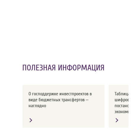
ПОЛЕЗНАЯ ИНФОРМАЦИЯ
О господдержке инвестпроектов в
Таблица с
виде бюджетных трансфертов –
шифров о
наглядно
постанов
экономики