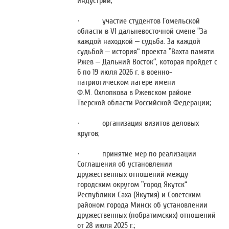
индустрии;
· участие студентов Гомельской
области в VI дальневосточной смене ”За
каждой находкой – судьба. За каждой
судьбой – история“ проекта ”Вахта памяти.
Ржев – Дальний Восток“, которая пройдет с
6 по 19 июля 2026 г. в военно-
патриотическом лагере имени
Ф.М. Охлопкова в Ржевском районе
Тверской области Российской Федерации;
· организация визитов деловых
кругов;
· принятие мер по реализации
Соглашения об установлении
дружественных отношений между
городским округом ”город Якутск“
Республики Саха (Якутия) и Советским
районом города Минск об установлении
дружественных (побратимских) отношений
от 28 июля 2025 г.;