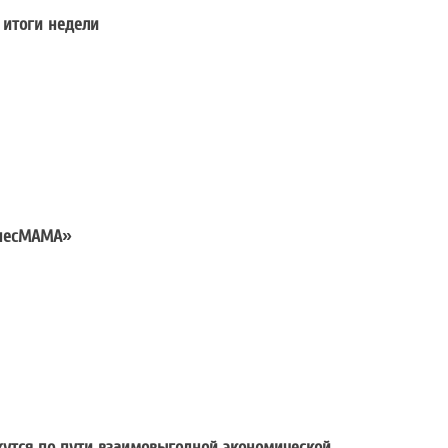
 итоги недели
обытия, проекты, итоги недели
знесМАМА»
рте конкурса «БизнесМАМА»
жутся по пути взаимовыгодной экономической