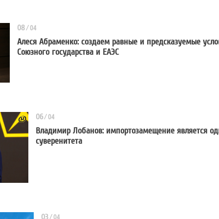
08
/
04
Алеся Абраменко: создаем равные и предсказуемые усло
Союзного государства и ЕАЭС
Алеся Абраменко: создаем равные и 
06
/
04
Владимир Лобанов: импортозамещение является од
суверенитета
Владимир Лобанов: импортозамещ
03
/
04