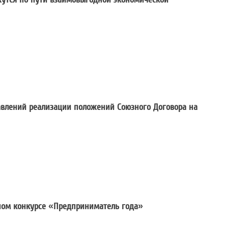
ссия уверено движутся по пути взаимов
влений реализации положений Союзного Договора на
та Основных направлений реализации по
ьном конкурсе «Предприниматель года»