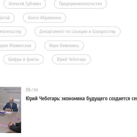
Алексей Зубович
Предпринимательство
Китай
Алеся Абраменко
мательству
Департамент по санации и банкротству
ария Мажинская
Иван Вежновец
Цифры и факты
Юрий Чеботарь
08
/
04
Юрий Чеботарь: экономика будущего создается се
Юрий Чеботарь: экономика будущ