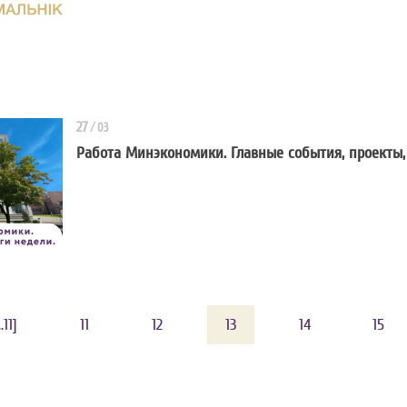
Стартовал прием заявок для уч
27
/
03
Работа Минэкономики. Главные события, проекты,
Работа Минэкономики. Главные с
..11]
11
12
13
14
15