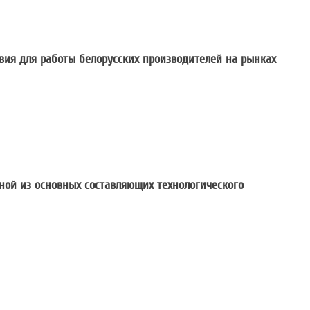
вия для работы белорусских производителей на рынках
предсказуемые условия для работы бело
ной из основных составляющих технологического
ение является одной из основных соста