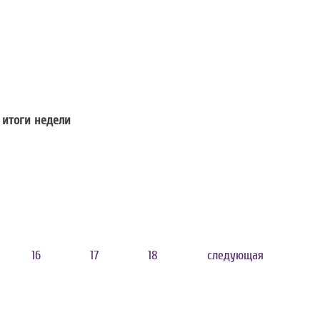
астия в Национальном конкурсе «Предпр
 итоги недели
обытия, проекты, итоги недели
16
17
18
следующая