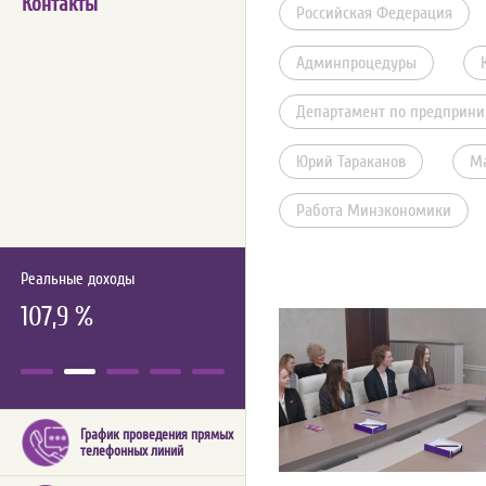
Контакты
Российская Федерация
Админпроцедуры
Департамент по предприни
Юрий Тараканов
М
Работа Минэкономики
Реальные доходы
107,9 %
График проведения прямых
телефонных линий