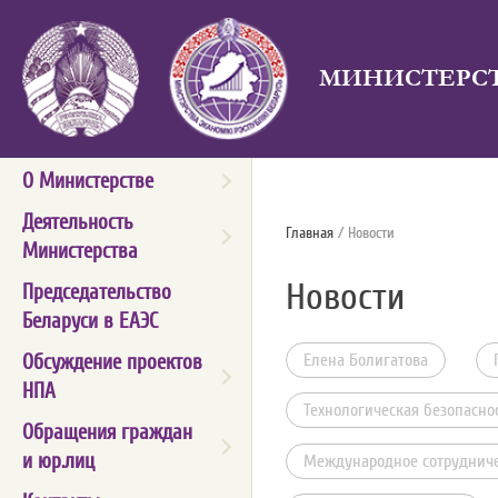
МИНИСТЕРСТ
О Министерстве
Деятельность
Главная
/ Новости
Министерства
Новости
Председательство
Беларуси в ЕАЭС
Обсуждение проектов
Елена Болигатова
НПА
Технологическая безопасно
Обращения граждан
и юр.лиц
Международное сотрудниче