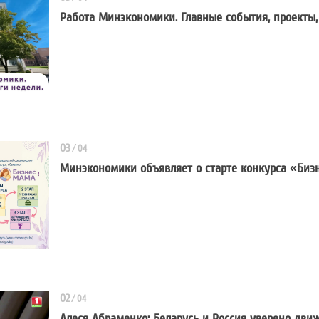
Работа Минэкономики. Главные события, проекты,
Работа Минэкономики. Главные с
03
/
04
Минэкономики объявляет о старте конкурса «Би
Минэкономики объявляет о ста
02
/
04
Алеся Абраменко: Беларусь и Россия уверено дви