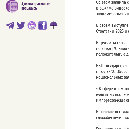
Об этом заявила 
Административные
в режиме видеоко
процедуры
экономическая ин
В своем выступле
Стратегии-2025 и 
В целом за пять 
порядка 170 анал
положительную д
ВВП государств-чл
плюс 72 %. Оборо
национальных вал
«В сфере промыш
взаимных коопера
импортозамещающ
Ключевое достиже
самообеспеченнос