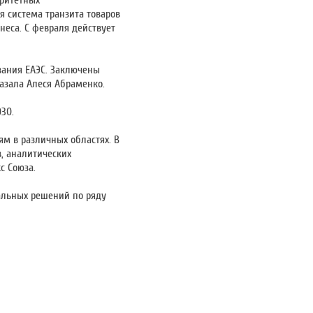
оритетных
я система транзита товаров
неса. С февраля действует
вания ЕАЭС. Заключены
казала Алеся Абраменко.
30.
м в различных областях. В
в, аналитических
с Союза.
альных решений по ряду