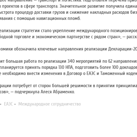
ее направление – транспорт и логистика. Подготовлен перечень при
 проектов в сфере транспорта. Значительное развитие получила едина
быстрота процедур доставки грузов и снижение накладных расходов биз
ивания с помощью навигационных пломб.
ализации стратегии стало укрепление международного позициониро
бодной торговле и экономическом партнерстве с рядом стран», – расс
номики обозначила ключевые направления реализации Декларации-20
ит большая работа по реализации 340 мероприятий по 62 направления
 планируется принять порядка 130 НПА, подготовить более 100 докладо
е необходимо внести изменения в Договор о ЕАЭС и Таможенный кодек
рации потребует от сторон большей решимости в принятии принципи
сов», – подчеркнула Алеся Абраменко.
ЕАЭС
Международное сотрудничество