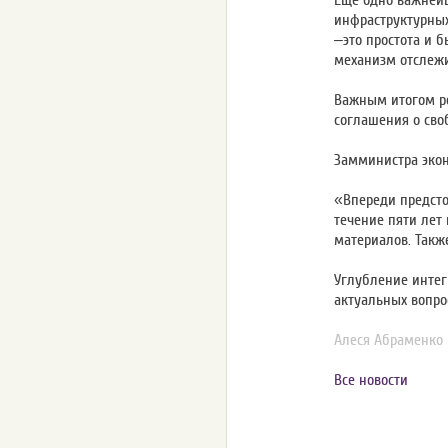
Еще одно важнейш
инфраструктурных
–это простота и 
механизм отслеж
Важным итогом ре
соглашения о сво
Замминистра эко
«Впереди предсто
течение пяти лет
материалов. Такж
Углубление интег
актуальных вопро
Алеся Абраменко
Все новости