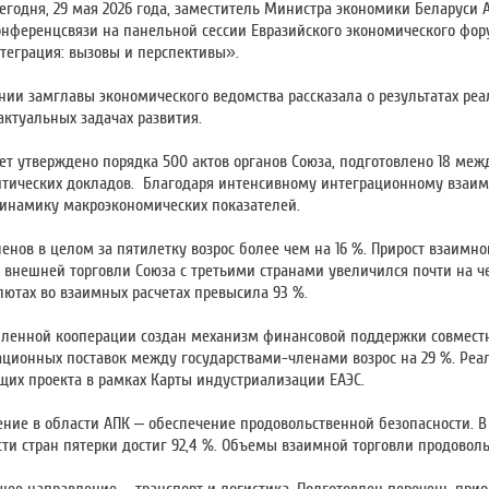
сегодня, 29 мая 2026 года, заместитель Министра экономики Беларуси 
нференцсвязи на панельной сессии Евразийского экономического фор
теграция: вызовы и перспективы».
нии замглавы экономического ведомства рассказала о результатах ре
актуальных задачах развития.
лет утверждено порядка 500 актов органов Союза, подготовлено 18 ме
итических докладов. Благодаря интенсивному интеграционному взаим
инамику макроэкономических показателей.
енов в целом за пятилетку возрос более чем на 16 %. Прирост взаимн
т внешней торговли Союза с третьими странами увеличился почти на че
ютах во взаимных расчетах превысила 93 %.
ленной кооперации создан механизм финансовой поддержки совместн
ционных поставок между государствами-членами возрос на 29 %. Реа
их проекта в рамках Карты индустриализации ЕАЭС.
ние в области АПК – обеспечение продовольственной безопасности. В 
ти стран пятерки достиг 92,4 %. Объемы взаимной торговли продовольс