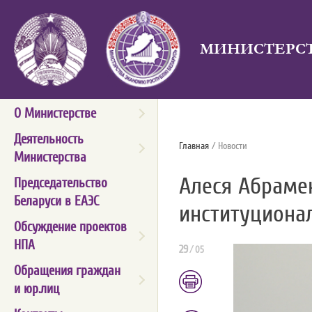
МИНИСТЕРСТ
О Министерстве
Деятельность
Главная
/ Новости
Министерства
Алеся Абрамен
Председательство
Беларуси в ЕАЭС
институциона
Обсуждение проектов
НПА
29
/
05
Обращения граждан
и юр.лиц