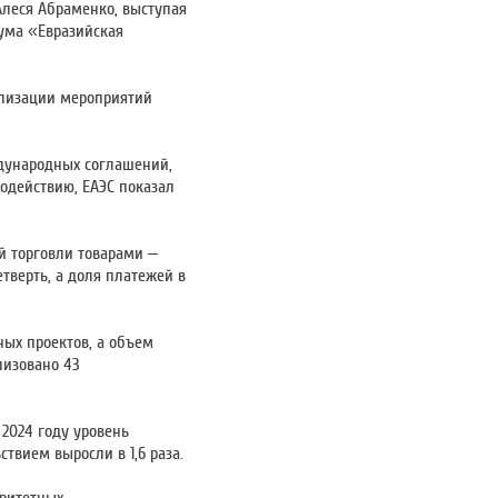
Алеся Абраменко, выступая
ума «Евразийская
ализации мероприятий
ждународных соглашений,
одействию, ЕАЭС показал
ой торговли товарами –
тверть, а доля платежей в
ых проектов, а объем
лизовано 43
2024 году уровень
твием выросли в 1,6 раза.