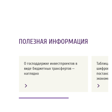
ПОЛЕЗНАЯ ИНФОРМАЦИЯ
О господдержке инвестпроектов в
Таблица с
виде бюджетных трансфертов –
шифров о
наглядно
постанов
экономики