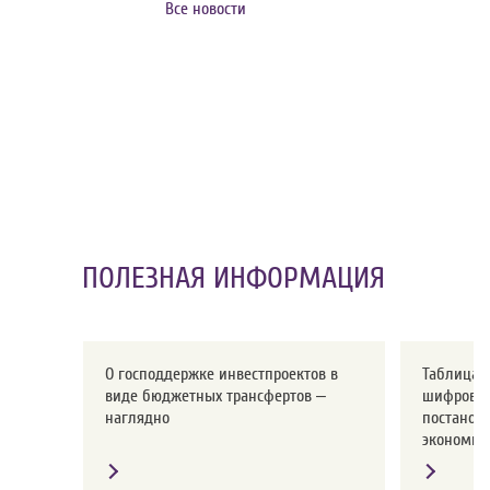
Все новости
ПОЛЕЗНАЯ ИНФОРМАЦИЯ
О господдержке инвестпроектов в
Таблица с
виде бюджетных трансфертов –
шифров о
наглядно
постанов
экономики