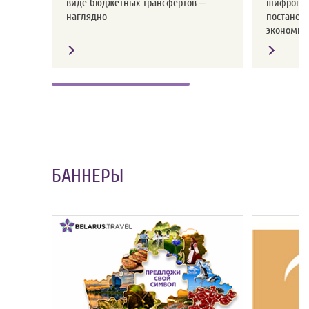
виде бюджетных трансфертов –
шифров о
наглядно
постанов
экономики
БАННЕРЫ