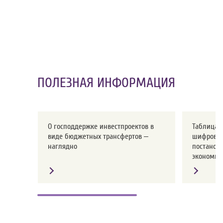
ПОЛЕЗНАЯ ИНФОРМАЦИЯ
О господдержке инвестпроектов в
Таблица с
виде бюджетных трансфертов –
шифров о
наглядно
постанов
экономики