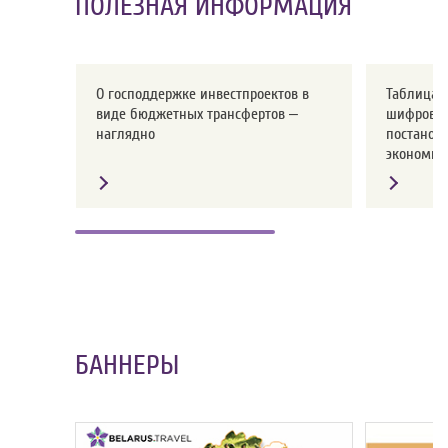
ПОЛЕЗНАЯ ИНФОРМАЦИЯ
О господдержке инвестпроектов в
Таблица с
виде бюджетных трансфертов –
шифров о
наглядно
постанов
экономики
БАННЕРЫ