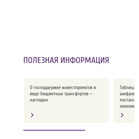
ПОЛЕЗНАЯ ИНФОРМАЦИЯ
О господдержке инвестпроектов в
Таблица с
виде бюджетных трансфертов –
шифров о
наглядно
постанов
экономики