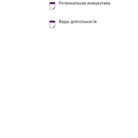
Региональная инициатива
Виды деятельности
©
Министерство экономики Республики Беларусь
При использовании материалов сайта ссылка на источник