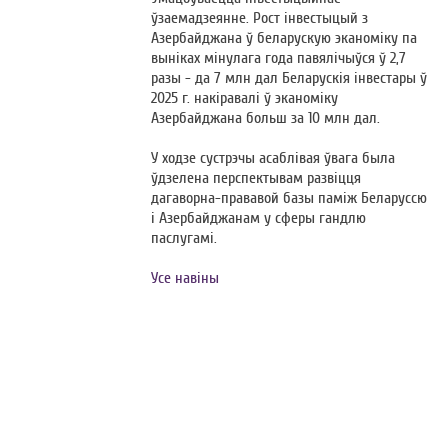
ўзаемадзеянне. Рост інвестыцый з
Азербайджана ў беларускую эканоміку па
выніках мінулага года павялічыўся ў 2,7
разы - да 7 млн ​​дал Беларускія інвестары ў
2025 г. накіравалі ў эканоміку
Азербайджана больш за 10 млн дал.
У ходзе сустрэчы асаблівая ўвага была
ўдзелена перспектывам развіцця
дагаворна-прававой базы паміж Беларуссю
і Азербайджанам у сферы гандлю
паслугамі.
Усе навіны