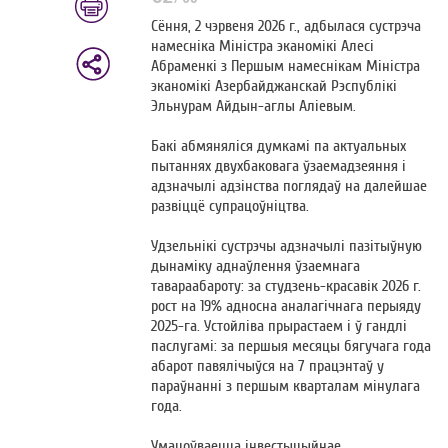
Сёння, 2 чэрвеня 2026 г., адбылася сустрэча
намесніка Міністра эканомікі Алесі
Абраменкі з Першым намеснікам Міністра
эканомікі Азербайджанскай Рэспублікі
Эльнурам Айдын-аглы Аліевым.
Бакі абмяняліся думкамі па актуальных
пытаннях двухбаковага ўзаемадзеяння і
адзначылі адзінства поглядаў на далейшае
развіццё супрацоўніцтва.
Удзельнікі сустрэчы адзначылі пазітыўную
дынаміку аднаўлення ўзаемнага
тавараабароту: за студзень-красавік 2026 г.
рост на 19% адносна аналагічнага перыяду
2025-га. Устойліва прырастаем і ў гандлі
паслугамі: за першыя месяцы бягучага года
абарот павялічыўся на 7 працэнтаў у
параўнанні з першым кварталам мінулага
года.
Умацоўваецца інвестыцыйнае