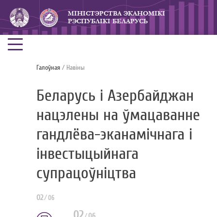
МIНICТЭРСТВА ЭКАНОМIКI
РЭСПУБЛIКI БЕЛАРУСЬ
Галоўная
/ Навiны
Беларусь і Азербайджан
нацэлены на ўмацаванне
гандлёва-эканамічнага і
інвестыцыйнага
супрацоўніцтва
02
/
06
02
/
06