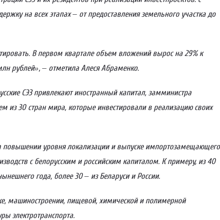
ржку на всех этапах – от предоставления земельного участка до
стировать. В первом квартале объем вло­жений вырос на 29% к
лн рублей», – отметила Алеся Абраменко.
русские СЭЗ привлекают иностранный капитал, замминистра
ем из 30 стран мира, которые инвестировали в реализацию своих
на повышении уровня локализации и выпуске импортозамещающего
изводств с белорусским и российским капиталом. К примеру, из 40
ынешнего года, более 30 – из Беларуси и России.
е, машиностроении, пищевой, химической и полимерной
ры электротранспорта.