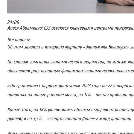
24
/
06
Алеся Абраменко: СЭЗ остаются ключевыми центрами притяжен
Все новости
Об этом заявила в интервью журналу «Экономика Беларуси» з
По словам замглавы экономического ведомства, по итогам янв
обеспечили рост основных финансово-экономических показател
«По сравнению с первым кварталом 2023 года на 22% выросла 
принятых на новые рабочие места, на 11% – чистая прибыль пр
Кроме этого, на 18% увеличились объемы выручки от реализаци
рублей) и на 3,5% – экспорта товаров (более 2 млрд долларов)
Этим результатам способствует тесное взаимодействие админист