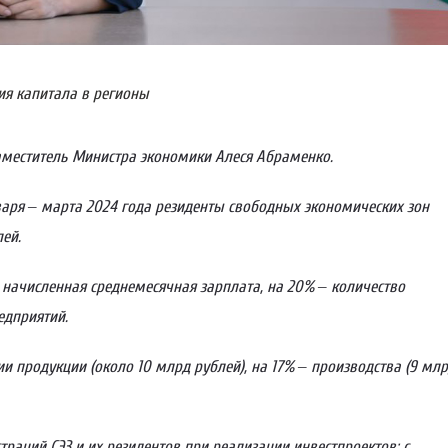
ия капитала в регионы
аместитель Министра экономики Алеся Абраменко.
аря – марта 2024 года резиденты свободных экономических зон
ей.
начисленная среднемесячная зарплата, на 20% – коли­чество
едприятий.
и продукции (около 10 млрд рублей), на 17% – производства (9 мл
.
раций СЭЗ и их резидентов при реализации инвестпроектов: с