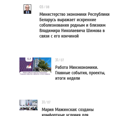
03
/
08
Министерство экономики Республики
Беларусь выражает искренние
Министерство экономики 
соболезнования родным и близким
Владимира Николаевича Шимова в
связи с его кончиной
31
/
07
Работа Минэкономики.
Главные события, проекты,
Работа Минэкономики
итоги недели
31
/
07
Мария Мажинская: созданы
комфортные условия для