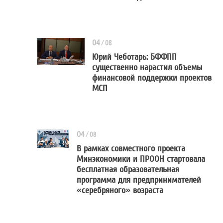
04
/
08
Юрий Чеботарь: БФФПП
существенно нарастил объемы
Юрий Чеботарь: БФФПП
финансовой поддержки проектов
МСП
04
/
08
В рамках совместного проекта
Минэкономики и ПРООН стартовала
В рамках совместного пр
бесплатная образовательная
программа для предпринимателей
«серебряного» возраста