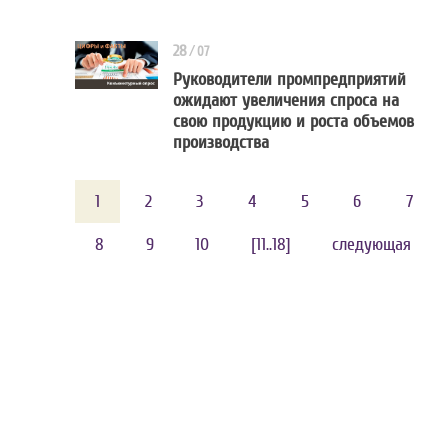
28
/
07
Руководители промпредприятий
ожидают увеличения спроса на
Руководители промпредп
свою продукцию и роста объемов
производства
1
2
3
4
5
6
7
8
9
10
[11..18]
следующая