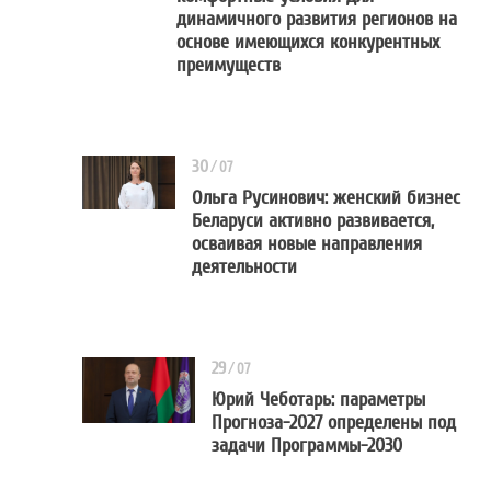
Мария Мажинская: созда
динамичного развития регионов на
основе имеющихся конкурентных
преимуществ
30
/
07
Ольга Русинович: женский бизнес
Беларуси активно развивается,
Ольга Русинович: женск
осваивая новые направления
деятельности
29
/
07
Юрий Чеботарь: параметры
Прогноза-2027 определены под
Юрий Чеботарь: парам
задачи Программы-2030