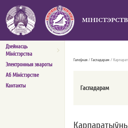
МIНICТЭРСТВ
Дзейнасць
Мiнiстэрства
Галоўная
/
Гаспадарам
/ Карпарат
Электронныя звароты
Аб Мiнiстэрстве
Кантакты
Гаспадарам
Карпаратыўны