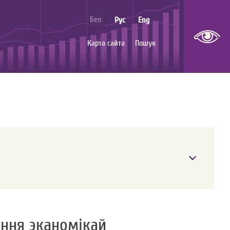
Бел
Рус
Eng
Карта сайта
Пошук
ння эканомiкай