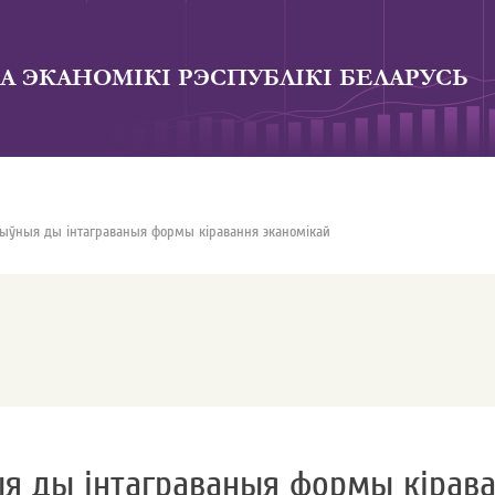
А ЭКАНОМIКI РЭСПУБЛIКI БЕЛАРУСЬ
ыўныя ды iнтаграваныя формы кiравання эканомiкай
я ды iнтаграваныя формы кiрава