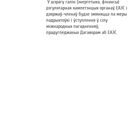
У шэрагу галін (энергетыка, фінансы)
рэгулятарная кампетэнцыя органаў ЕАЭС і
дзяржаў-членаў будзе змяняцца па меры
падрыхтоўкі і ўступлення ў сілу
міжнародных пагадненняў,
прадугледжаных Дагаворам аб ЕАЭС.
©
Мiнiстэрства эканомiкi Рэспублiкi Беларусь
Пры выкарыстаннi матэрыалу спасылка абавязкова