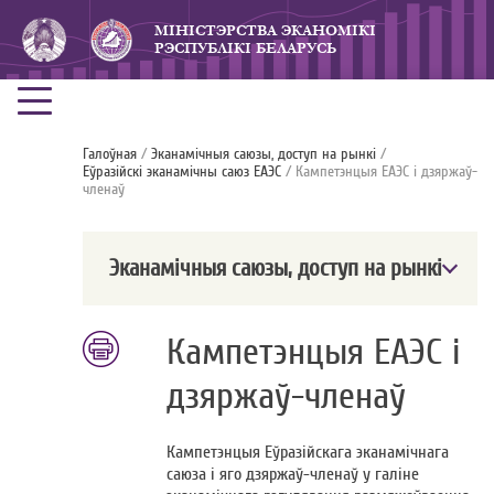
МIНICТЭРСТВА ЭКАНОМIКI
РЭСПУБЛIКI БЕЛАРУСЬ
Галоўная
/
Эканамічныя саюзы, доступ на рынкі
/
Еўразійскі эканамічны саюз ЕАЭС
/ Кампетэнцыя ЕАЭС і дзяржаў-
членаў
Эканамічныя саюзы, доступ на рынкі
Кампетэнцыя ЕАЭС і
дзяржаў-членаў
Кампетэнцыя Еўразійскага эканамічнага
саюза і яго дзяржаў-членаў у галіне