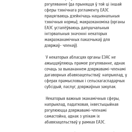
рэгуляванне (да прыняцця ў той ці іншай
сферы тэхнічнага рэгламенту ЕАЭС
працягваюць дзейнічаць нацыянальныя
тэхнічныя нормы), макраэканоміка (органы
ЕАЭС усталёўваюць дапушчальныя
інтэрвальныя значэнні некаторых
макраэканамічных паказчыкаў для
дзяржаў- членаў).
У некаторых абласцях органы ЕЭАС не
ажыццяўляюць прамое рэгуляванне, аднак
сочаць за выкананнем дзяржавамі-членамі
дагаворных абавязацельстваў: напрыклад, у
сферах прамысловых і сельскагаспадарчых
субсідый, паслуг, дзяржаўных закупак.
Некаторыя важныя эканамічныя сферы,
напрыклад, падатковая, інвестыцыйная
рэгулююцца дзяржавамі-членамі
самастойна, аднак з улікам іх
абавязацельстваў у рамках ЕАЭС.