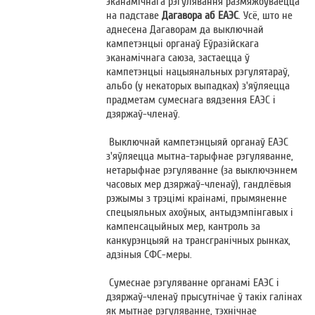
эканамічнага рэгулявання размяжоўваецца
на падставе
Дагавора аб ЕАЭС
. Усё, што не
аднесена Дагаворам да выключнай
кампетэнцыі органаў Еўразійскага
эканамічнага саюза, застаецца ў
кампетэнцыі нацыянальных рэгулятараў,
альбо (у некаторых выпадках) з'яўляецца
прадметам сумеснага вядзення ЕАЭС і
дзяржаў-членаў.
Выключнай кампетэнцыяй органаў ЕАЭС
з'яўляецца мытна-тарыфнае рэгуляванне,
нетарыфнае рэгуляванне (за выключэннем
часовых мер дзяржаў-членаў), гандлёвыя
рэжымы з трэцімі краінамі, прымяненне
спецыяльных ахоўных, антыдэмпінгавых і
кампенсацыйных мер, кантроль за
канкурэнцыяй на трансгранічных рынках,
адзіныя СФС-меры.
Сумеснае рэгуляванне органамі ЕАЭС і
дзяржаў-членаў прысутнічае ў такіх галінах
як мытнае рэгуляванне, тэхнічнае