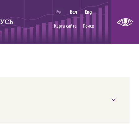
Рус
Бел
Eng
УСЬ
Карта сайта
Поиск