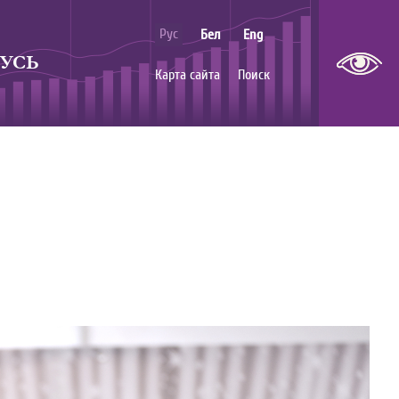
Рус
Бел
Eng
УСЬ
Карта сайта
Поиск