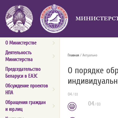
МИНИСТЕРСТ
О Министерстве
Деятельность
Главная
/ Актуально
Министерства
О порядке об
Председательство
Беларуси в ЕАЭС
индивидуальн
Обсуждение проектов
НПА
04
/
03
Обращения граждан
04
/
03
и юр.лиц