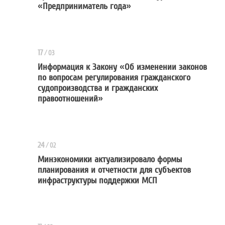
Усовершенствован порядок орган
«Предприниматель года»
17
/
03
Информация к Закону «Об изменении законов
по вопросам регулирования гражданского
Информация к Закону «Об измене
судопроизводства и гражданских
правоотношений»
24
/
02
Минэкономики актуализировало формы
планирования и отчетности для субъектов
Минэкономики актуализировало 
инфраструктуры поддержки МСП