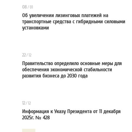
08
/
01
Об увеличении лизинговых платежей на
транспортные средства с гибридными силовыми
Об увеличении лизинговых плате
установками
22
/
12
Правительство определило основные меры для
обеспечения экономической стабильности
Правительство определило основ
развития бизнеса до 2030 года
12
/
12
Информация к Указу Президента от 11 декабря
2025г. № 428
Информация к Указу Президента о