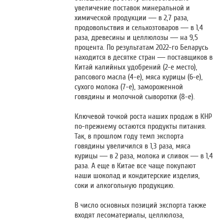
увеличение поставок минеральной и
химической продукции — в 2,7 раза,
продовольствия и сельхозтоваров — в 1,4
раза, древесины и целлюлозы — на 9,5
процента. По результатам 2022-го Беларусь
находится в десятке стран — поставщиков в
Китай калийных удобрений (2-е место),
рапсового масла (4-е), мяса курицы (6-е),
сухого молока (7-е), замороженной
говядины и молочной сыворотки (8-е).
Ключевой точкой роста наших продаж в КНР
по-прежнему остаются продукты питания.
Так, в прошлом году темп экспорта
говядины увеличился в 1,3 раза, мяса
курицы — в 2 раза, молока и сливок — в 1,4
раза. А еще в Китае все чаще покупают
наши шоколад и кондитерские изделия,
соки и алкогольную продукцию.
В число основных позиций экспорта также
входят лесоматериалы, целлюлоза,