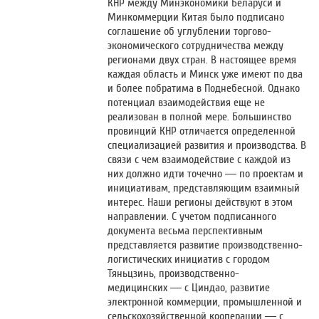
КНР между Минэкономики Беларуси и
Минкоммерции Китая было подписано
соглашение об углублении торгово-
экономического сотрудничества между
регионами двух стран. В настоящее время
каждая область и Минск уже имеют по два
и более побратима в Поднебесной. Однако
потенциал взаимодействия еще не
реализован в полной мере. Большинство
провинций КНР отличается определенной
специализацией развития и производства. В
связи с чем взаимодействие с каждой из
них должно идти точечно — по проектам и
инициативам, представляющим взаимный
интерес. Наши регионы действуют в этом
направлении. С учетом подписанного
документа весьма перспективным
представляется развитие производственно-
логистических инициатив с городом
Тяньцзинь, производственно-
медицинских — с Циндао, развитие
электронной коммерции, промышленной и
сельскохозяйственной кооперации — с