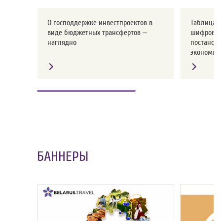
О господдержке инвестпроектов в
Таблица с
виде бюджетных трансфертов –
шифров о
наглядно
постанов
экономики
БАННЕРЫ