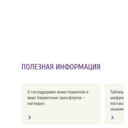
ПОЛЕЗНАЯ ИНФОРМАЦИЯ
О господдержке инвестпроектов в
Таблица с
виде бюджетных трансфертов –
шифров о
наглядно
постанов
экономики