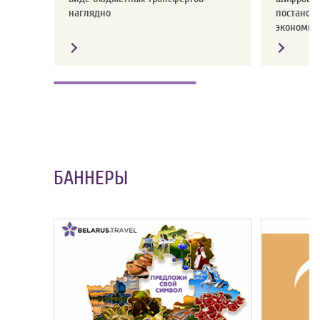
наглядно
постанов
экономики
БАННЕРЫ