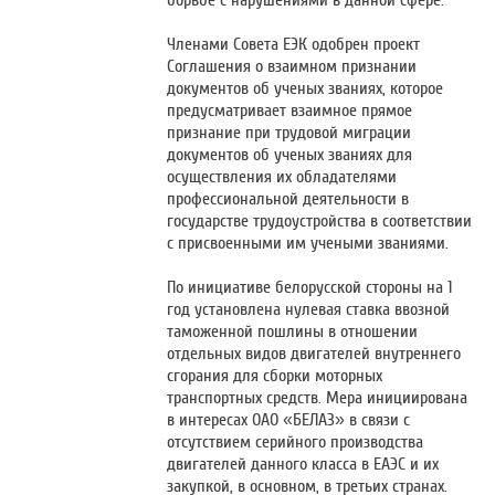
борьбе с нарушениями в данной сфере.
Членами Совета ЕЭК одобрен проект
Соглашения о взаимном признании
документов об ученых званиях, которое
предусматривает взаимное прямое
признание при трудовой миграции
документов об ученых званиях для
осуществления их обладателями
профессиональной деятельности в
государстве трудоустройства в соответствии
с присвоенными им учеными званиями.
По инициативе белорусской стороны на 1
год установлена нулевая ставка ввозной
таможенной пошлины в отношении
отдельных видов двигателей внутреннего
сгорания для сборки моторных
транспортных средств. Мера инициирована
в интересах ОАО «БЕЛАЗ» в связи с
отсутствием серийного производства
двигателей данного класса в ЕАЭС и их
закупкой, в основном, в третьих странах.