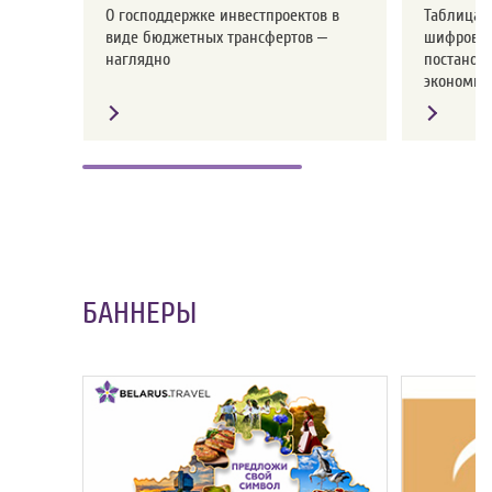
О господдержке инвестпроектов в
Таблица с
виде бюджетных трансфертов –
шифров о
наглядно
постанов
экономики
БАННЕРЫ