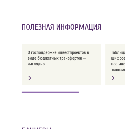
ПОЛЕЗНАЯ ИНФОРМАЦИЯ
О господдержке инвестпроектов в
Таблица с
виде бюджетных трансфертов –
шифров о
наглядно
постанов
экономики