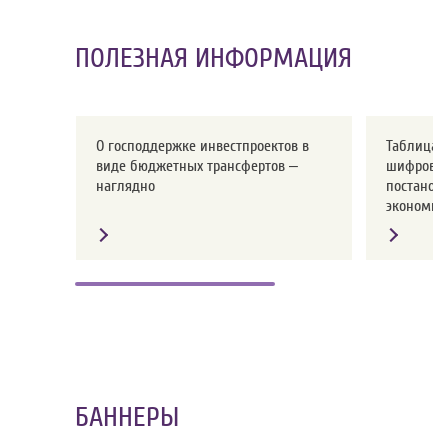
ПОЛЕЗНАЯ ИНФОРМАЦИЯ
О господдержке инвестпроектов в
Таблица с
виде бюджетных трансфертов –
шифров о
наглядно
постанов
экономики
БАННЕРЫ