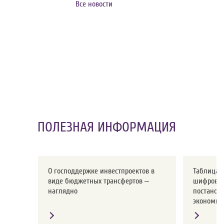
Все новости
ПОЛЕЗНАЯ ИНФОРМАЦИЯ
О господдержке инвестпроектов в
Таблица с
виде бюджетных трансфертов –
шифров о
наглядно
постанов
экономики